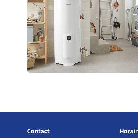
Contact
Horair