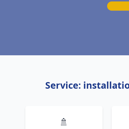
Service: installa
🚿