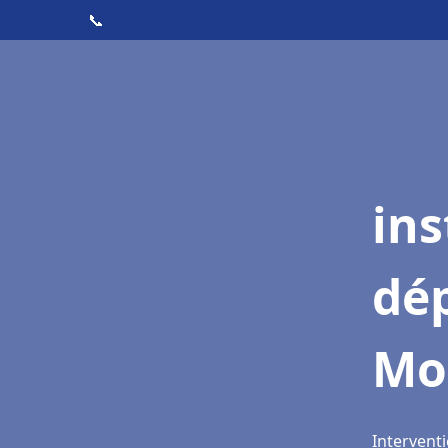
📞
ins
dé
Mo
Intervent