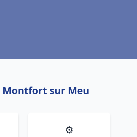
u Montfort sur Meu
⚙️