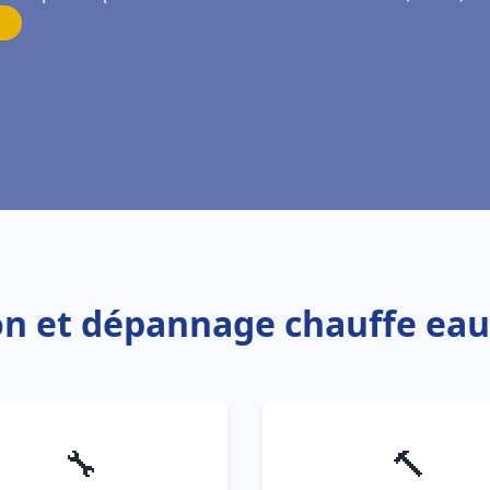
tion et dépannage chauffe ea
🔧
🔨