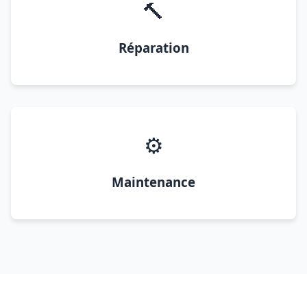
🔨
Réparation
⚙️
Maintenance