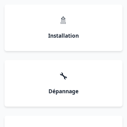
🚿
Installation
🔧
Dépannage