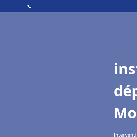
📞
ins
dé
Mo
Intervent