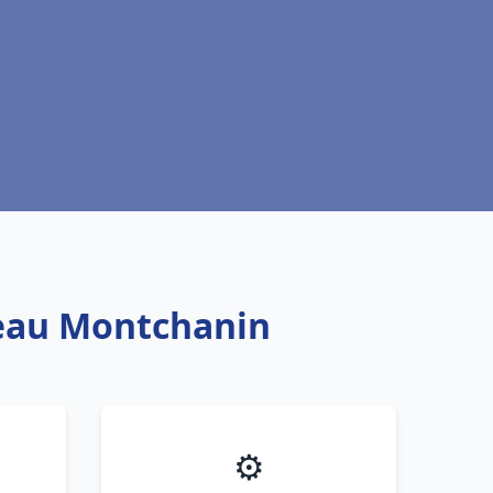
 eau Montchanin
⚙️