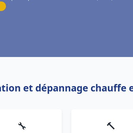
llation et dépannage chauffe
🔧
🔨