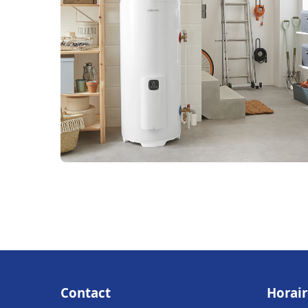
Contact
Horair