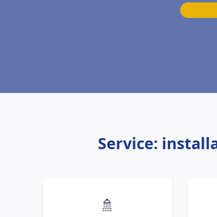
Service: insta
🚿