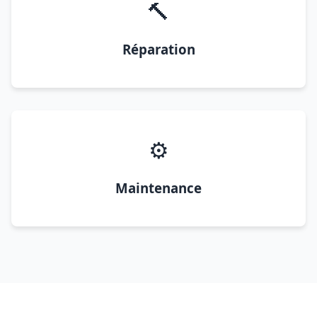
🔨
Réparation
⚙️
Maintenance