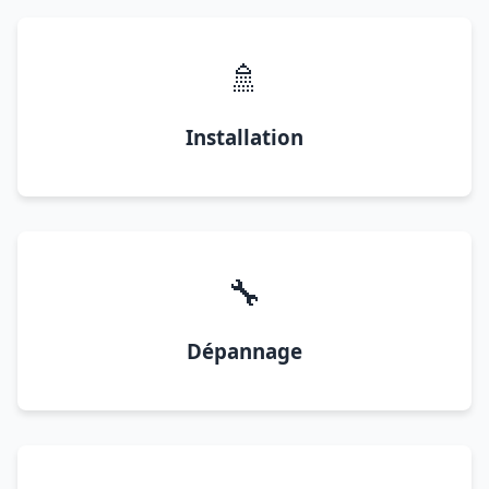
🚿
Installation
🔧
Dépannage