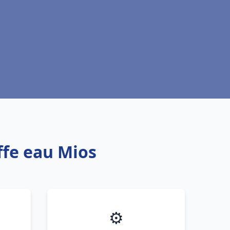
ffe eau Mios
⚙️