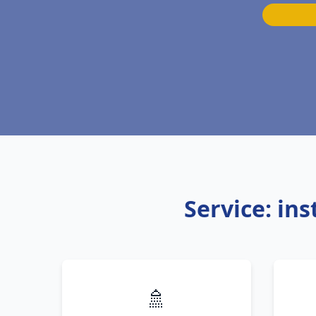
Service: in
🚿