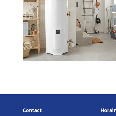
Contact
Horair