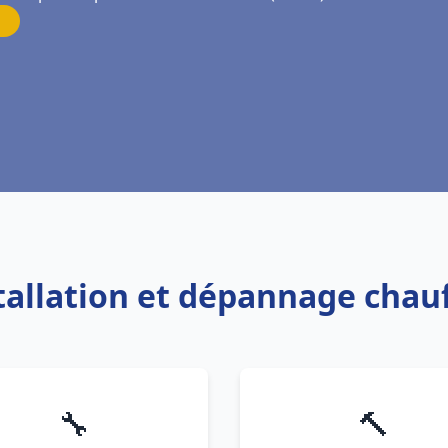
stallation et dépannage chau
🔧
🔨