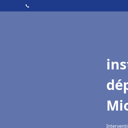
📞
ins
dé
Mi
Interventi