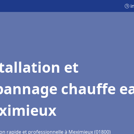
🕒 i
tallation et
pannage chauffe e
ximieux
ion rapide et professionnelle à Meximieux (01800)