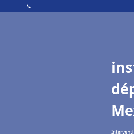
📞
ins
dé
Me
Intervent