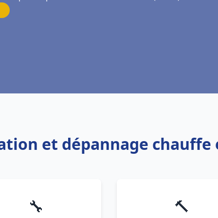
llation et dépannage chauff
🔧
🔨