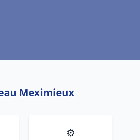
e eau Meximieux
⚙️