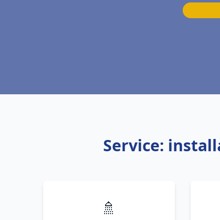
Service: insta
🚿