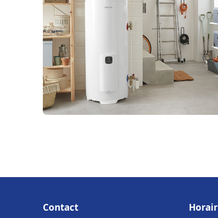
Contact
Horair