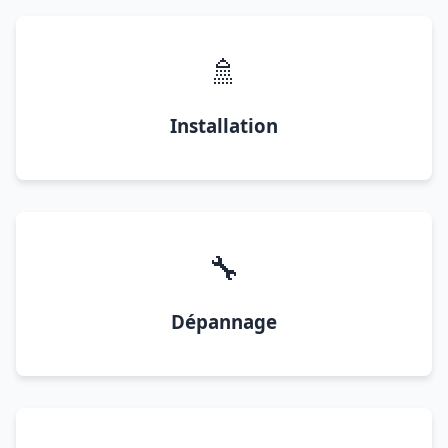
🚿
Installation
🔧
Dépannage