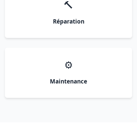
🔨
Réparation
⚙️
Maintenance