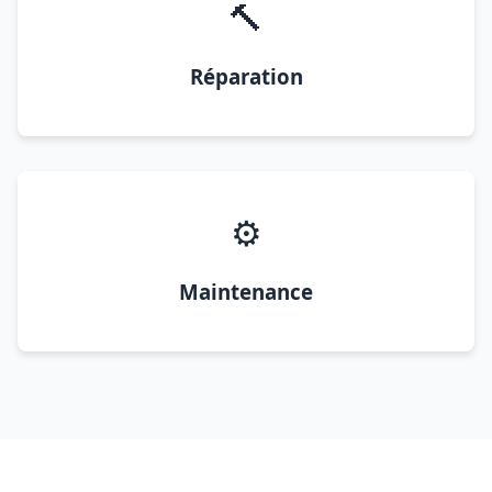
🔨
Réparation
⚙️
Maintenance