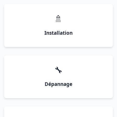
🚿
Installation
🔧
Dépannage