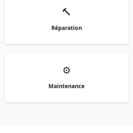
🔨
Réparation
⚙️
Maintenance