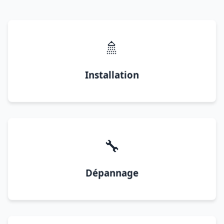
🚿
Installation
🔧
Dépannage