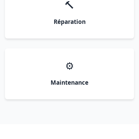
🔨
Réparation
⚙️
Maintenance