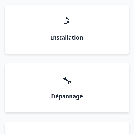
🚿
Installation
🔧
Dépannage