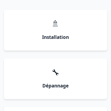
🚿
Installation
🔧
Dépannage