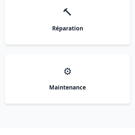
🔨
Réparation
⚙️
Maintenance