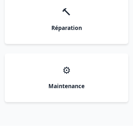
🔨
Réparation
⚙️
Maintenance