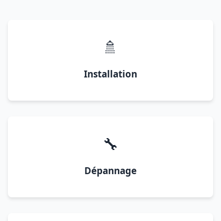
🚿
Installation
🔧
Dépannage