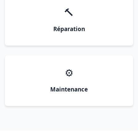
🔨
Réparation
⚙️
Maintenance