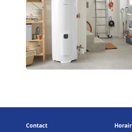
Contact
Horair