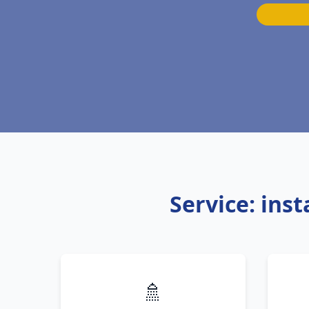
Service: ins
🚿