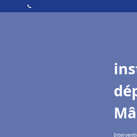
📞
ins
dé
Mâ
Intervent