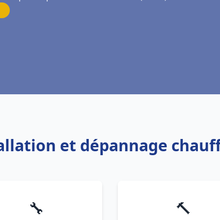
tallation et dépannage chau
🔧
🔨