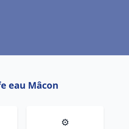
ffe eau Mâcon
⚙️