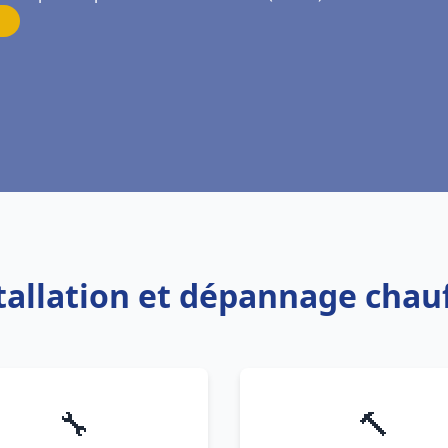
stallation et dépannage chau
🔧
🔨