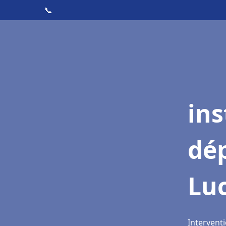
📞
ins
dé
Lu
Interventi