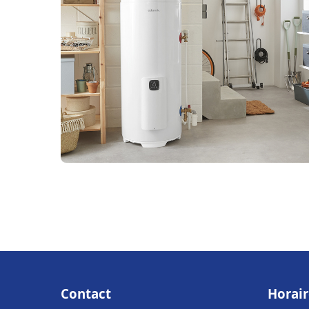
Contact
Horair