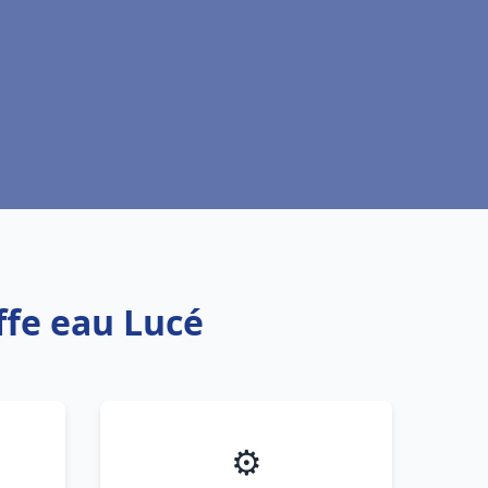
ffe eau Lucé
⚙️