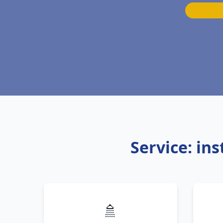
Service: in
🚿