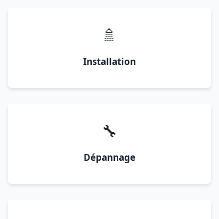
🚿
Installation
🔧
Dépannage