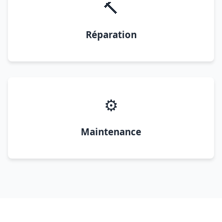
🔨
Réparation
⚙️
Maintenance