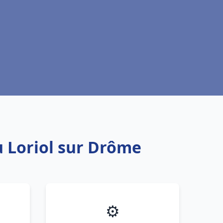
u Loriol sur Drôme
⚙️