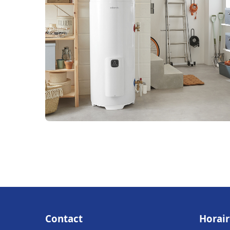
Contact
Horair