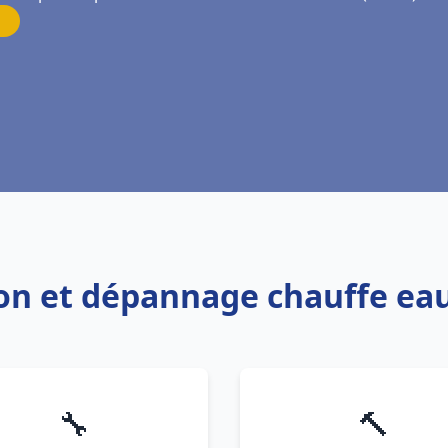
tion et dépannage chauffe ea
🔧
🔨