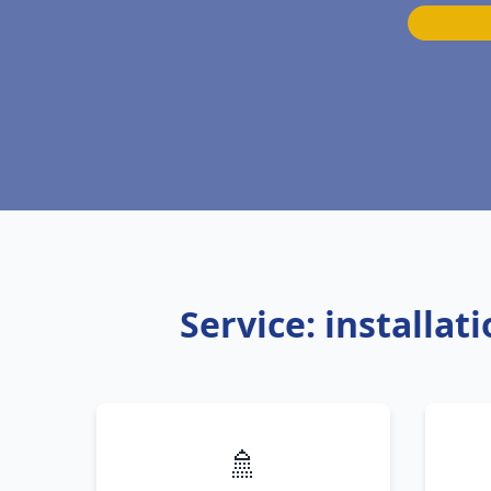
Service: installa
🚿