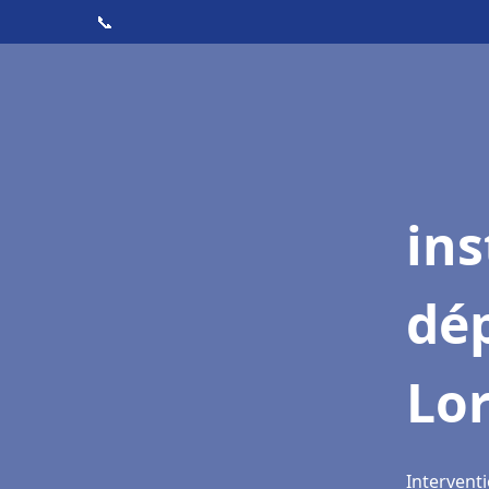
📞
ins
dé
Lor
Interventi