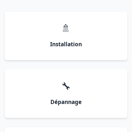
🚿
Installation
🔧
Dépannage