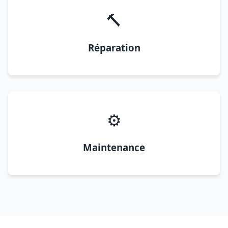
🔨
Réparation
⚙️
Maintenance