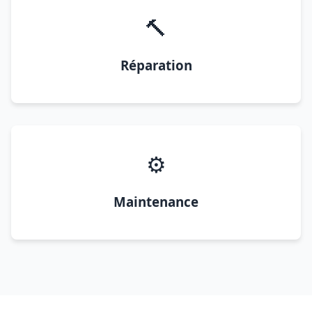
🔨
Réparation
⚙️
Maintenance