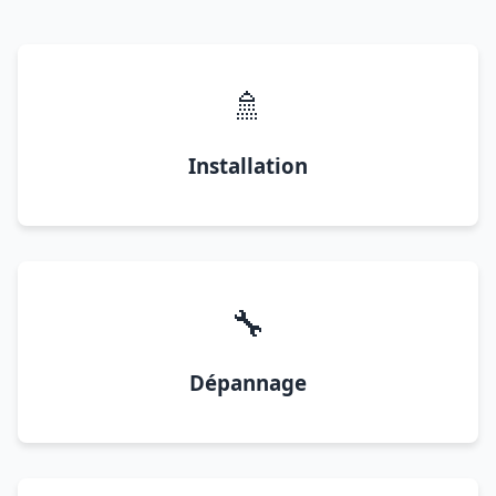
🚿
Installation
🔧
Dépannage