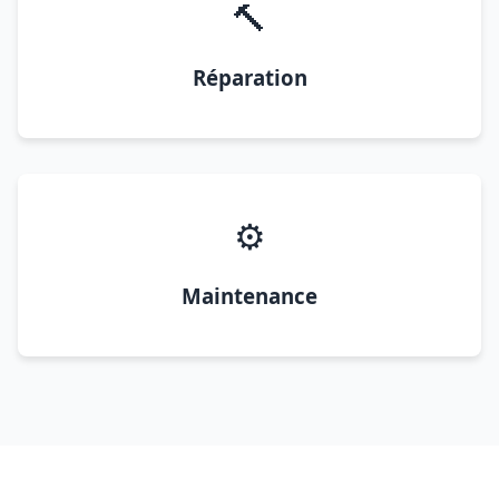
🔨
Réparation
⚙️
Maintenance