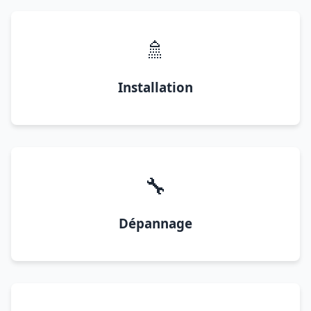
🚿
Installation
🔧
Dépannage