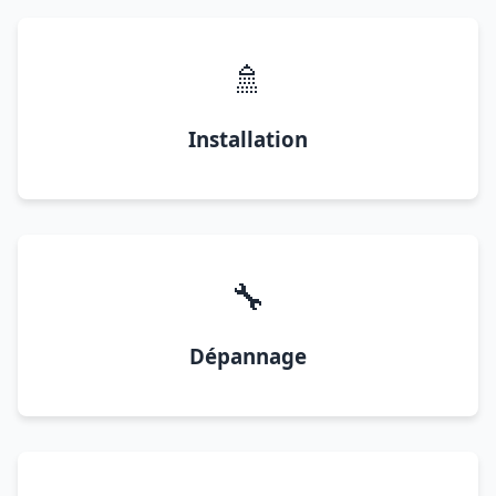
🚿
Installation
🔧
Dépannage