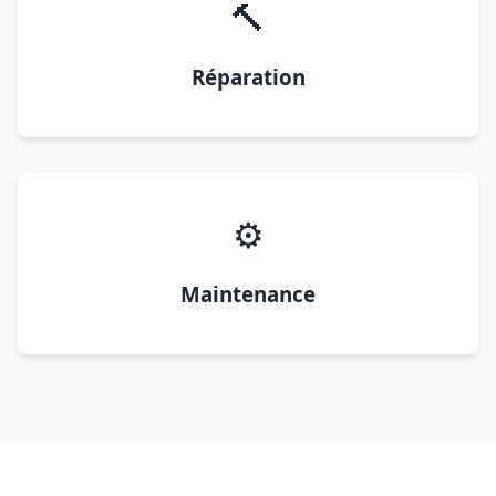
🔨
Réparation
⚙️
Maintenance