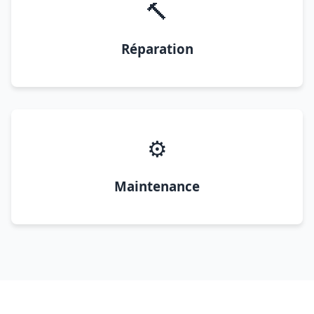
🔨
Réparation
⚙️
Maintenance