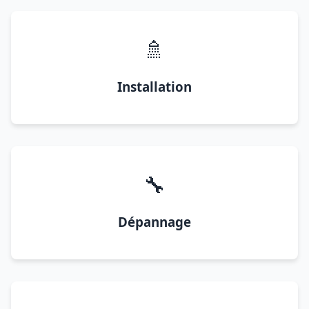
🚿
Installation
🔧
Dépannage