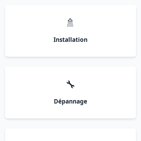
🚿
Installation
🔧
Dépannage