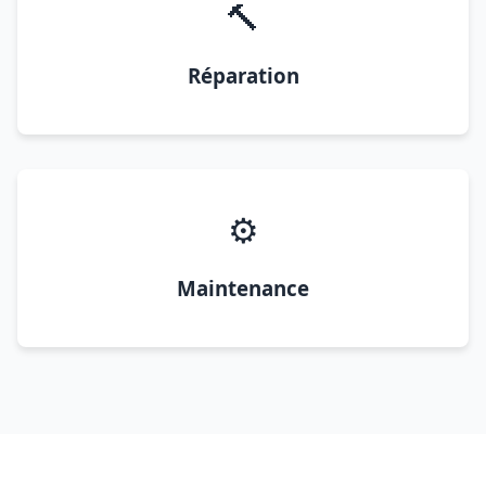
🔨
Réparation
⚙️
Maintenance