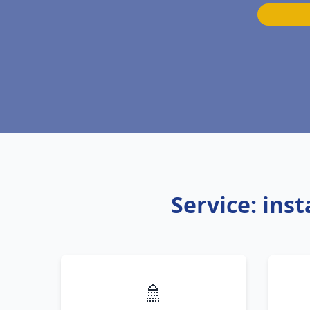
Service: ins
🚿