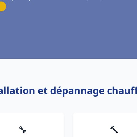
tallation et dépannage chauf
🔧
🔨