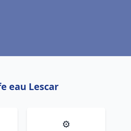
fe eau Lescar
⚙️