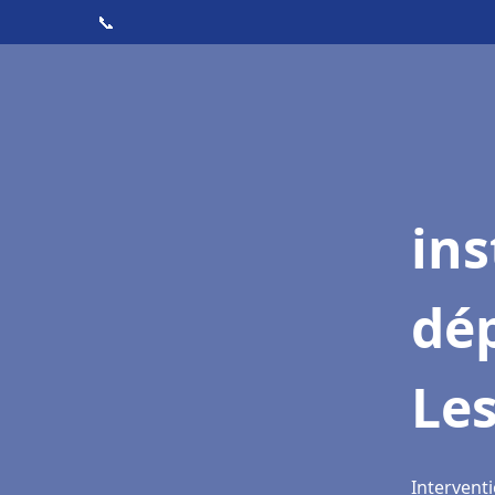
📞
ins
dé
Le
Interventi