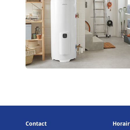
Contact
Horair