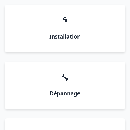
🚿
Installation
🔧
Dépannage