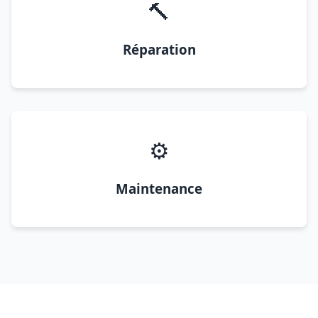
🔨
Réparation
⚙️
Maintenance