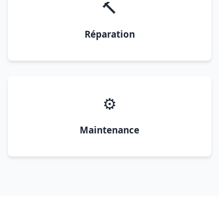
🔨
Réparation
⚙️
Maintenance