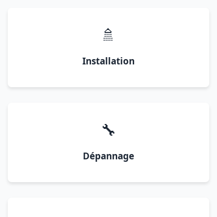
🚿
Installation
🔧
Dépannage