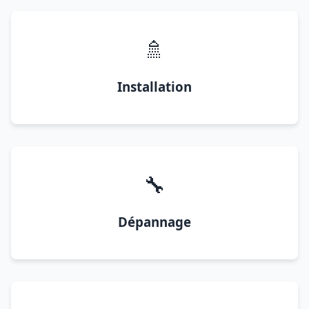
🚿
Installation
🔧
Dépannage