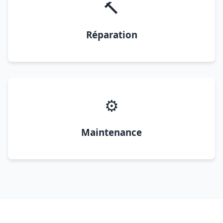
🔨
Réparation
⚙️
Maintenance