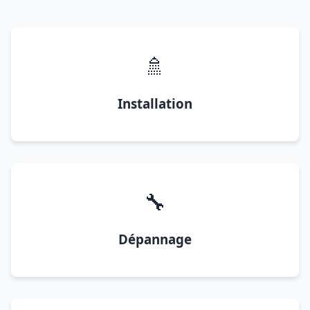
🚿
Installation
🔧
Dépannage