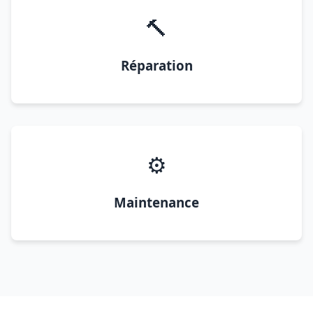
🔨
Réparation
⚙️
Maintenance