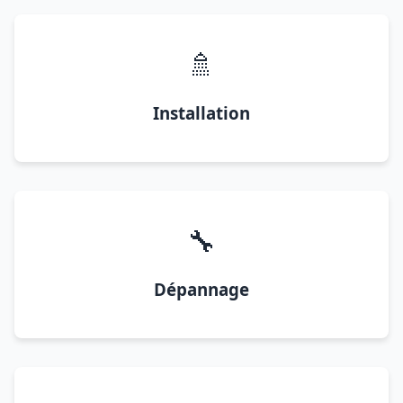
🚿
Installation
🔧
Dépannage