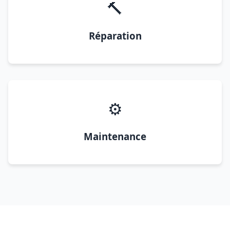
🔨
Réparation
⚙️
Maintenance