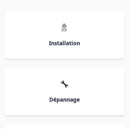
🚿
Installation
🔧
Dépannage