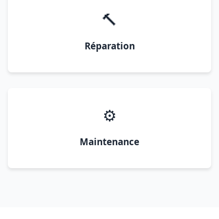
🔨
Réparation
⚙️
Maintenance