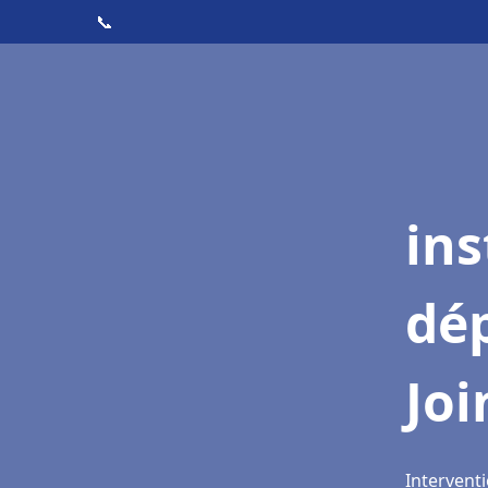
📞
ins
dé
Joi
Interventi