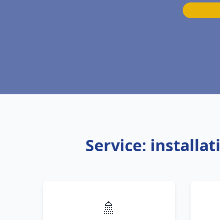
Service: installa
🚿