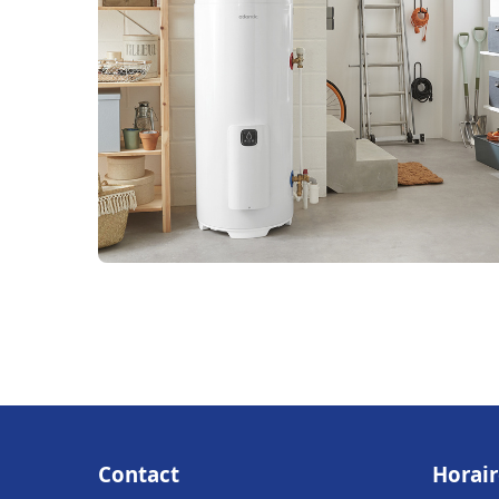
Contact
Horair