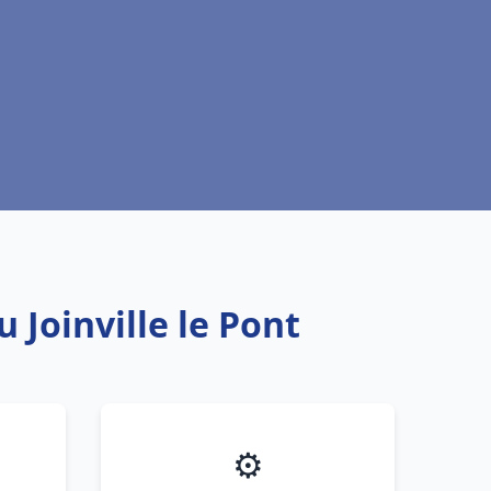
 Joinville le Pont
⚙️