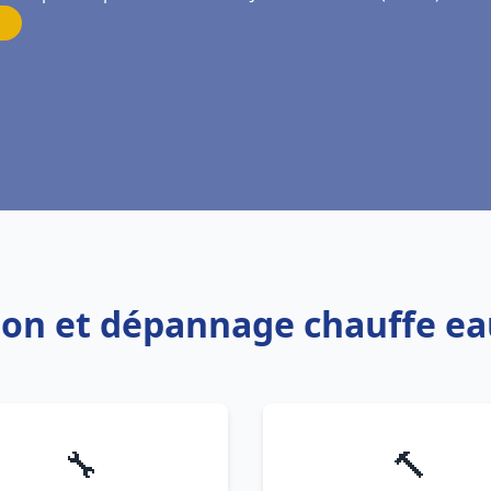
tion et dépannage chauffe eau
🔧
🔨