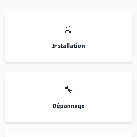
🚿
Installation
🔧
Dépannage