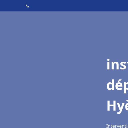
📞
ins
dé
Hy
Interventi