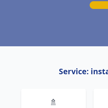
Service: ins
🚿