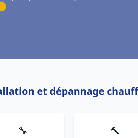
tallation et dépannage chauf
🔧
🔨