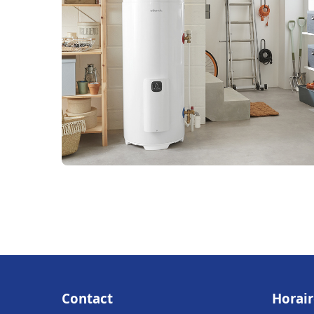
Contact
Horair