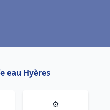
fe eau Hyères
⚙️