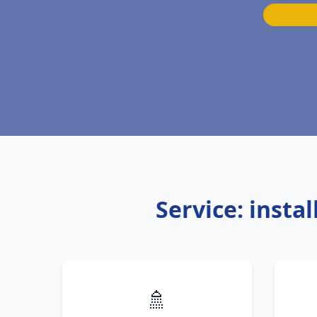
Service: inst
🚿