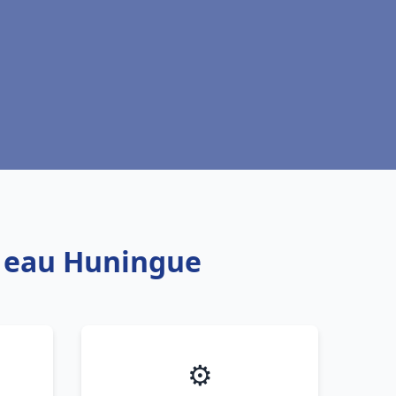
e eau Huningue
⚙️