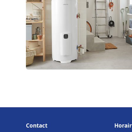
Contact
Horair