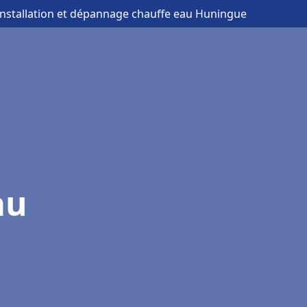
installation et dépannage chauffe eau Huningue
au