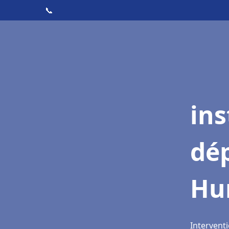
📞
ins
dé
Hu
Intervent