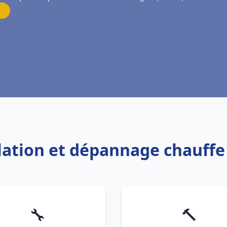
allation et dépannage chauff
🔧
🔨