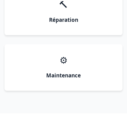
🔨
Réparation
⚙️
Maintenance