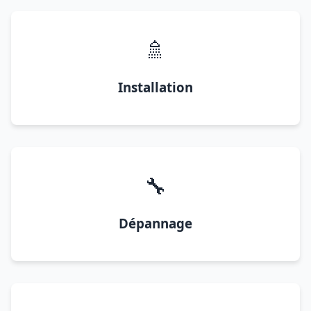
🚿
Installation
🔧
Dépannage