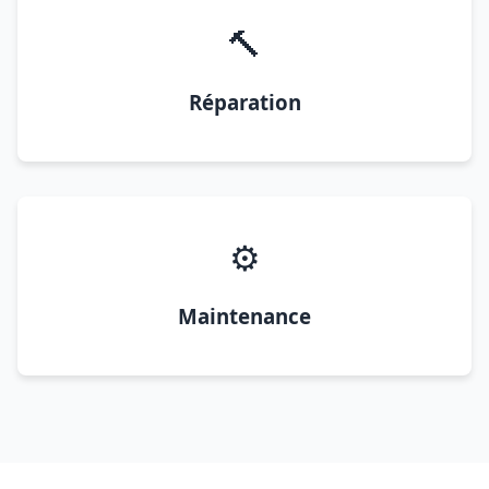
🔨
Réparation
⚙️
Maintenance