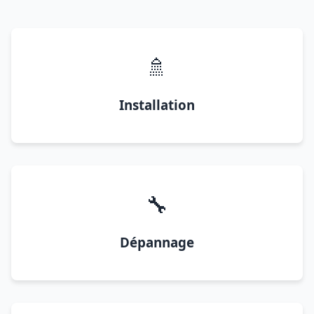
🚿
Installation
🔧
Dépannage