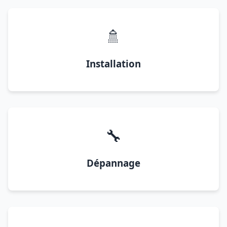
🚿
Installation
🔧
Dépannage