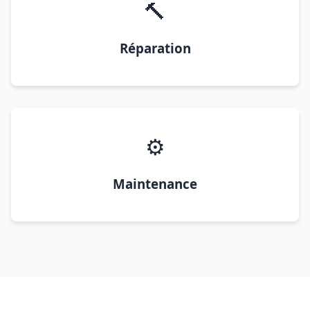
🔨
Réparation
⚙️
Maintenance