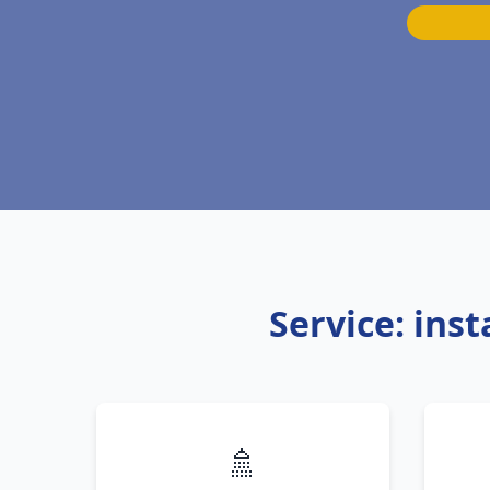
Service: ins
🚿