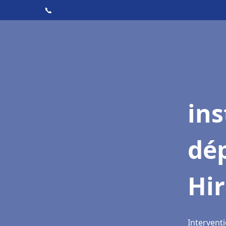
📞
ins
dé
Hi
Interventi