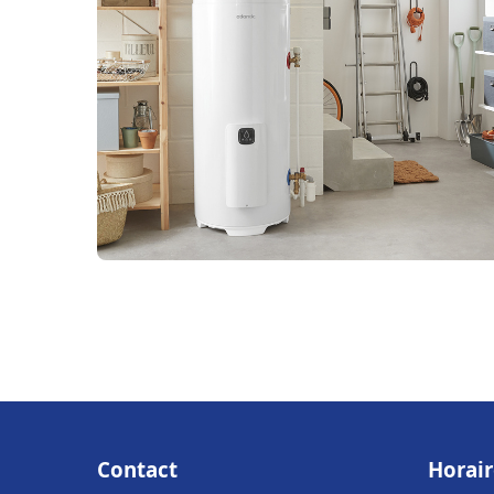
Contact
Horair