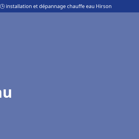
🕒 installation et dépannage chauffe eau Hirson
au