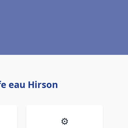
fe eau Hirson
⚙️