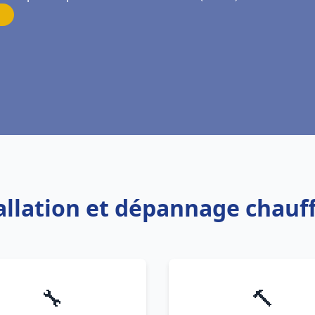
tallation et dépannage chauf
🔧
🔨