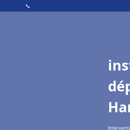
📞
ins
dé
Ha
Interventi