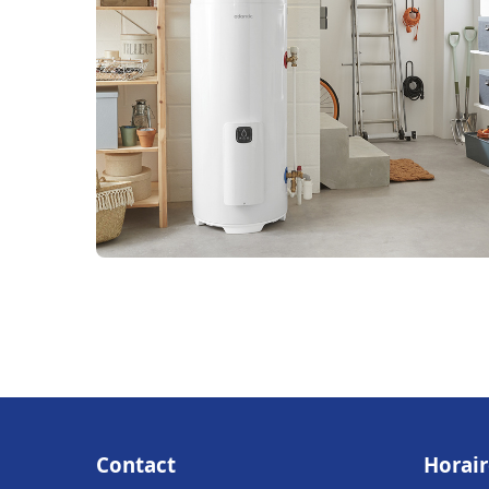
Contact
Horair