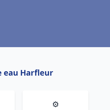
e eau Harfleur
⚙️