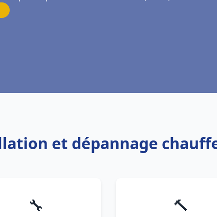
allation et dépannage chauff
🔧
🔨