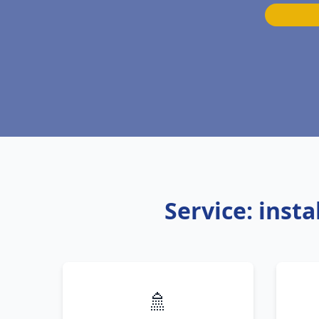
Service: inst
🚿