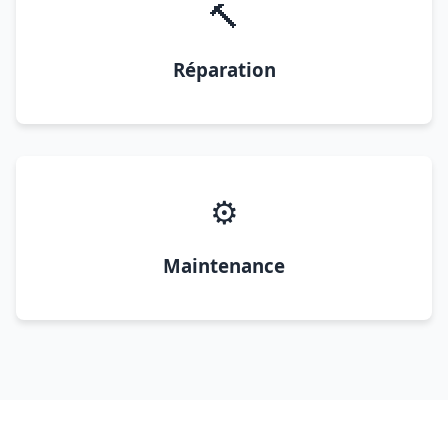
🔨
Réparation
⚙️
Maintenance