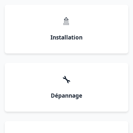
🚿
Installation
🔧
Dépannage