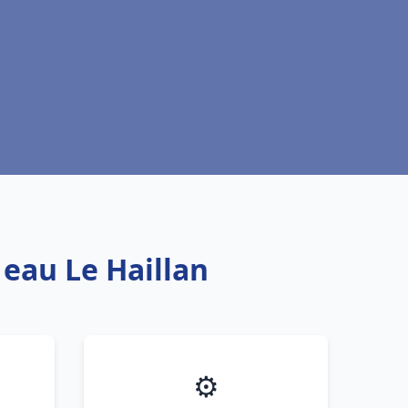
 eau Le Haillan
⚙️