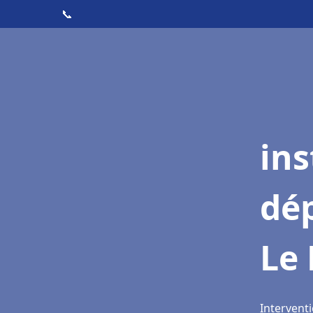
📞
ins
dé
Le 
Interventi