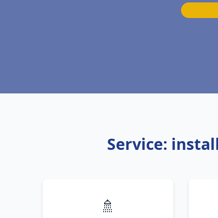
Service: insta
🚿