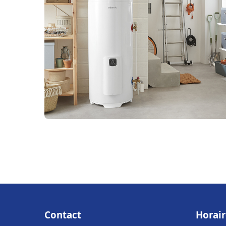
Contact
Horair