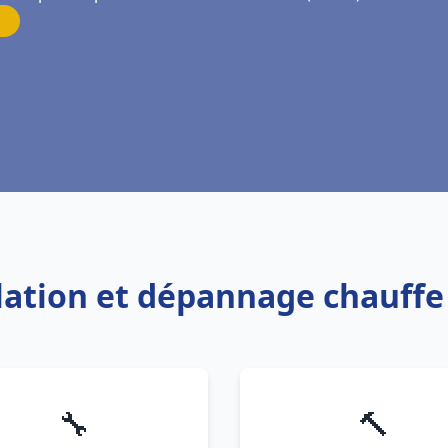
llation et dépannage chauffe
🔧
🔨