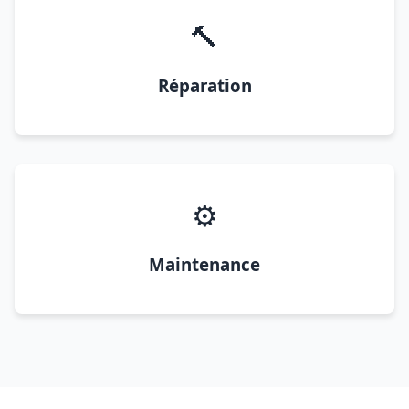
🔨
Réparation
⚙️
Maintenance