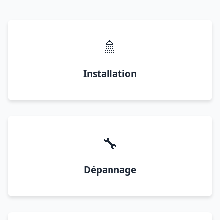
🚿
Installation
🔧
Dépannage