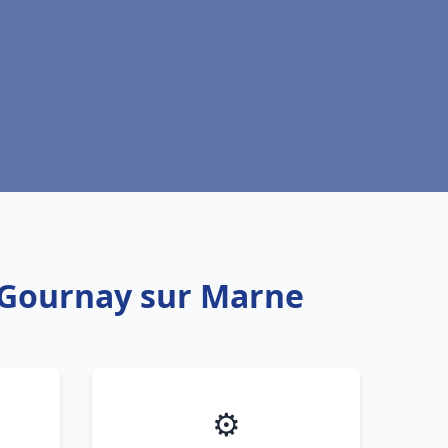
u Gournay sur Marne
⚙️