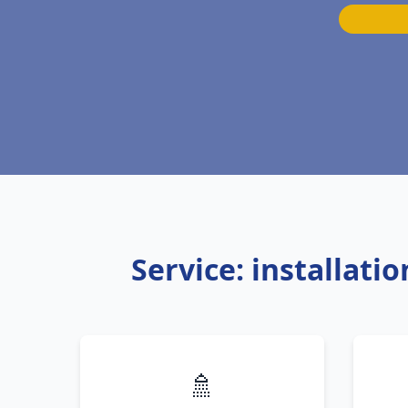
Service: installat
🚿