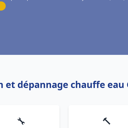
ion et dépannage chauffe ea
🔧
🔨