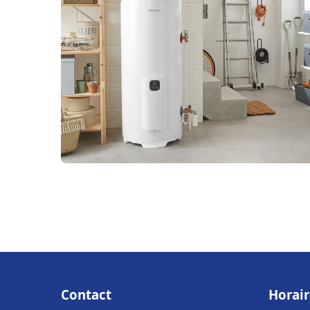
Contact
Horair