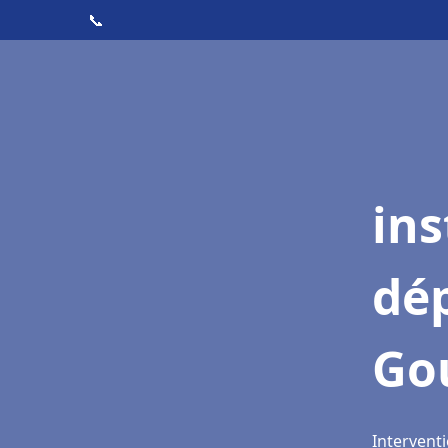
📞
ins
dé
Go
Intervent