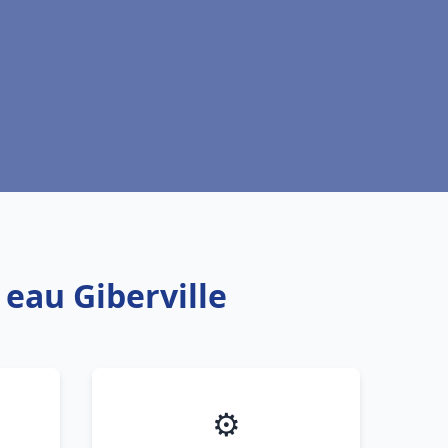
 eau Giberville
⚙️