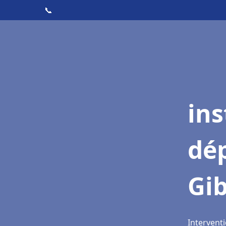
📞
ins
dé
Gib
Interventi