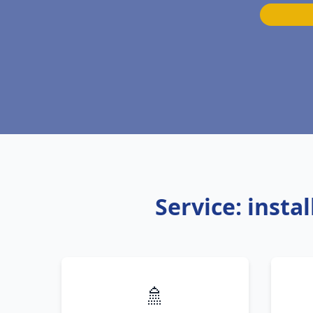
Service: insta
🚿