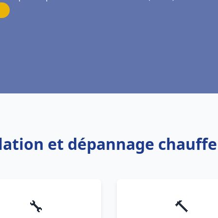
llation et dépannage chauffe
🔧
🔨