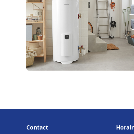
Contact
Horair