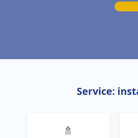
Service: ins
🚿