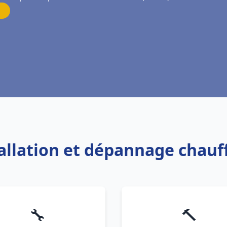
tallation et dépannage chauf
🔧
🔨