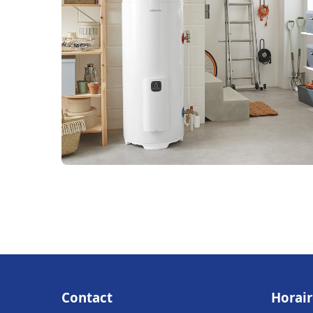
Contact
Horair