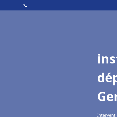
📞
ins
dé
Gen
Interventi