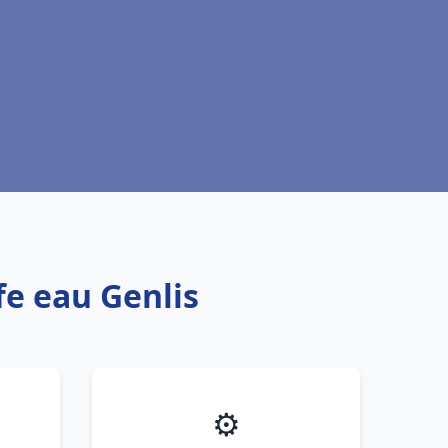
fe eau Genlis
⚙️