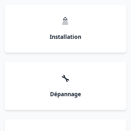
🚿
Installation
🔧
Dépannage