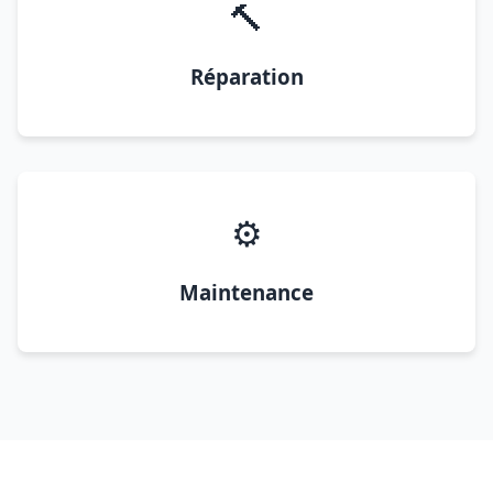
🔨
Réparation
⚙️
Maintenance