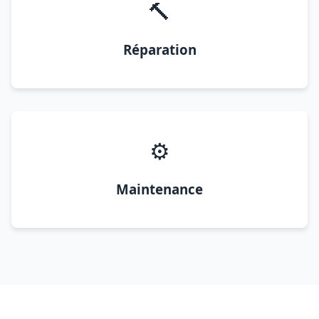
🔨
Réparation
⚙️
Maintenance