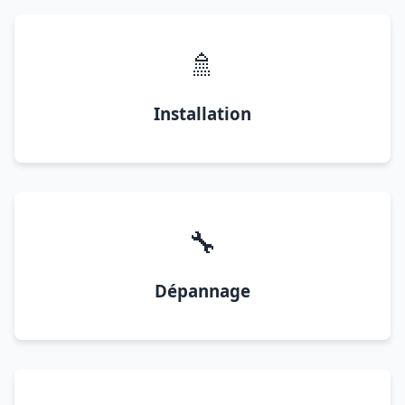
🚿
Installation
🔧
Dépannage