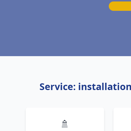
Service: installat
🚿