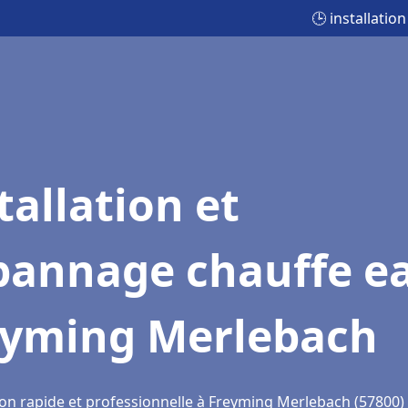
🕒 installati
tallation et
pannage chauffe e
eyming Merlebach
ion rapide et professionnelle à Freyming Merlebach (57800)