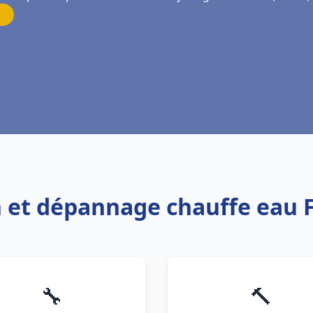
ion et dépannage chauffe eau
🔧
🔨