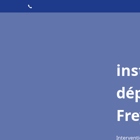
📞
ins
dé
Fr
Intervent