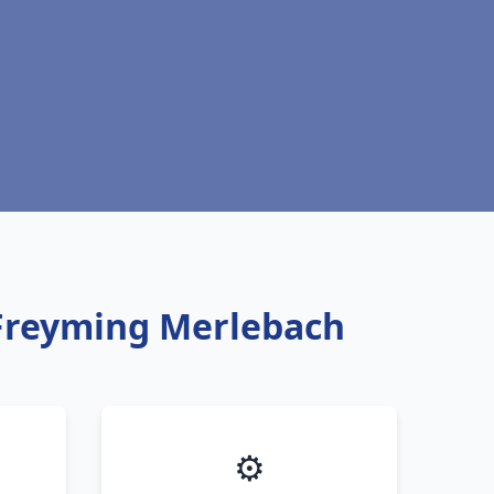
 Freyming Merlebach
⚙️