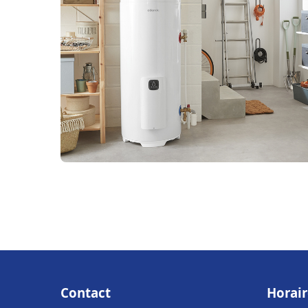
Contact
Horair