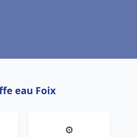
ffe eau Foix
⚙️