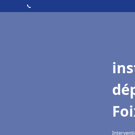
📞
ins
dé
Foi
Interventi