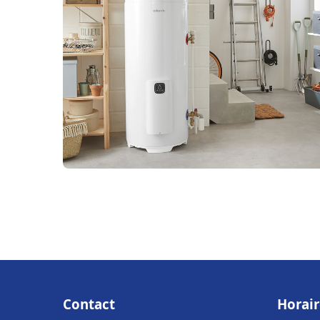
Contact
Horair