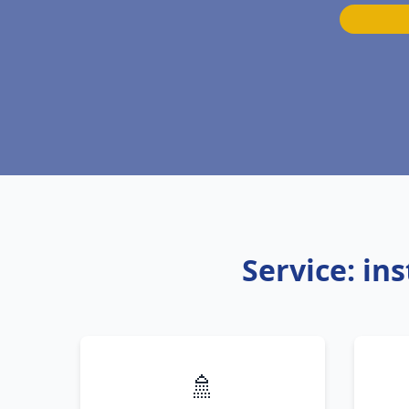
Service: in
🚿