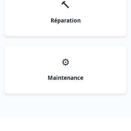
🔨
Réparation
⚙️
Maintenance